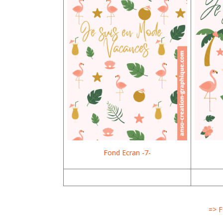
Fond Ecran -7-
=> F