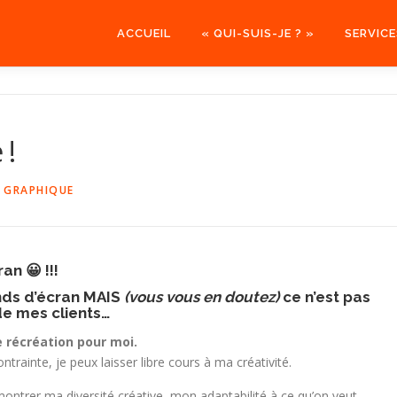
ACCUEIL
« QUI-SUIS-JE ? »
SERVICE
 !
 GRAPHIQUE
an 😀 !!!
onds d’écran MAIS
(vous vous en doutez)
ce n’est pas
e mes clients…
 récréation pour moi.
ontrainte, je peux laisser libre cours à ma créativité.
ontrer ma diversité créative, mon adaptabilité à ce qu’on veut