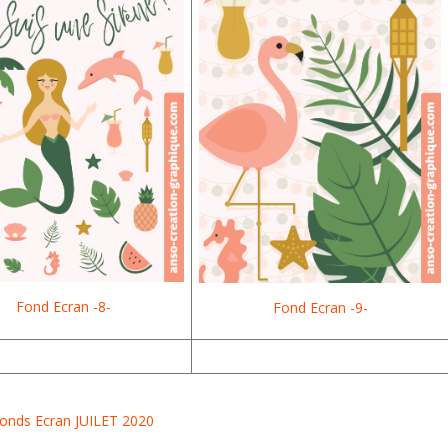
Fond Ecran -8-
Fond Ecran -9-
onds Ecran JUILET 2020