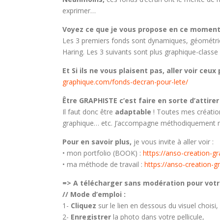
exprimer…
Voyez ce que je vous propose en ce moment 
Les 3 premiers fonds sont dynamiques, géométri
Haring. Les 3 suivants sont plus graphique-classe 
Et Si ils ne vous plaisent pas, aller voir ce
graphique.com/fonds-decran-pour-lete/
Être GRAPHISTE c’est faire en sorte d’attirer 
Il faut donc être
adaptable
! Toutes mes création
graphique… etc. J’accompagne méthodiquement m
Pour en savoir plus,
je vous invite à aller voir :
• mon portfolio (BOOK) :
https://anso-creation-g
• ma méthode de travail :
https://anso-creation-
=> A télécharger sans modération pour vo
// Mode d’emploi :
1-
Cliquez
sur le lien en dessous du visuel choisi,
2-
Enregistrer
la photo dans votre pellicule,