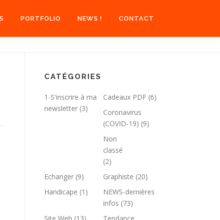
S
PORTFOLIO
NEWS !
CONTACT
CATÉGORIES
1-S'inscrire à ma
Cadeaux PDF
(6)
newsletter
(3)
Coronavirus
(COVID-19)
(9)
Non
classé
(2)
Echanger
(9)
Graphiste
(20)
Handicape
(1)
NEWS-dernières
infos
(73)
Site Web
(13)
Tendance