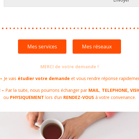
Mes services
Mes réseaux
MERCI de votre demande !
 –
Je vais
étudier votre demande
et vous rendre réponse rapidemen
2 –
Par la suite, nous pourrons échanger par
MAIL
,
TELEPHONE, VISI
ou
PHYSIQUEMENT
lors d’un
RENDEZ-VOUS
à votre convenance.