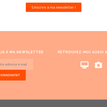
S'inscrire à ma newsletter !
US À MA NEWSLETTER
RETROUVEZ-MOI AUSSI 