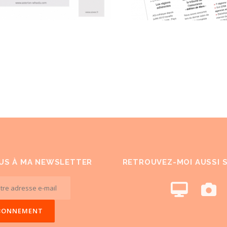
US À MA NEWSLETTER
RETROUVEZ-MOI AUSSI 