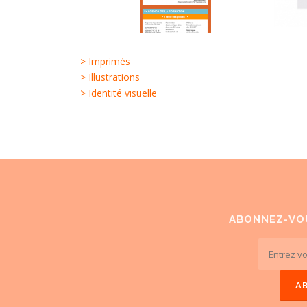
> Imprimés
> Illustrations
> Identité visuelle
ABONNEZ-VO