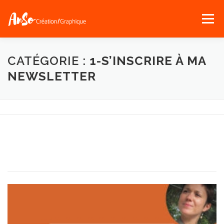
Menu
ACCUEIL
« QUI-SUIS-JE ? »
SERVICES
CATÉGORIE :
1-S’INSCRIRE À MA
NEWSLETTER
PORTFOLIO
NEWS !
CONTACT