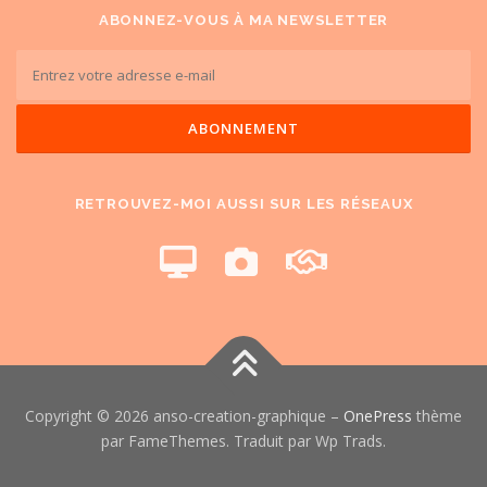
ABONNEZ-VOUS À MA NEWSLETTER
RETROUVEZ-MOI AUSSI SUR LES RÉSEAUX
Copyright © 2026 anso-creation-graphique
–
OnePress
thème
par FameThemes. Traduit par Wp Trads.