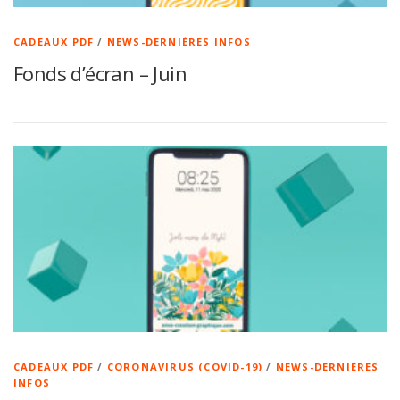
CADEAUX PDF
/
NEWS-DERNIÈRES INFOS
Fonds d’écran – Juin
CADEAUX PDF
/
CORONAVIRUS (COVID-19)
/
NEWS-DERNIÈRES
INFOS