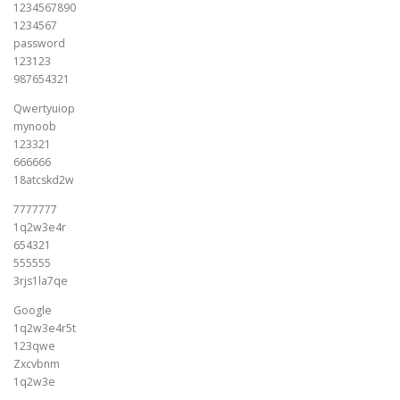
1234567890
1234567
password
123123
987654321
Qwertyuiop
mynoob
123321
666666
18atcskd2w
7777777
1q2w3e4r
654321
555555
3rjs1la7qe
Google
1q2w3e4r5t
123qwe
Zxcvbnm
1q2w3e