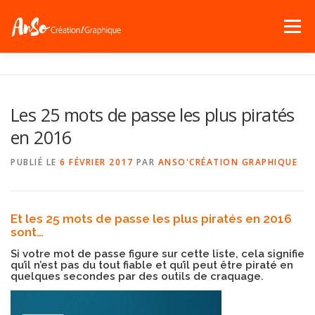
Menu
ACCUEIL
« QUI-SUIS-JE ? »
SERVICES
Les 25 mots de passe les plus piratés
en 2016
PORTFOLIO
NEWS !
CONTACT
PUBLIÉ LE
6 FÉVRIER 2017
PAR
ANSO'CRÉATION GRAPHIQUE
Et les 25 mots de passe les plus piratés en 2016
sont…
Si votre mot de passe figure sur cette liste, cela signifie
qu’il n’est pas du tout fiable et qu’il peut être piraté en
quelques secondes par des outils de craquage.