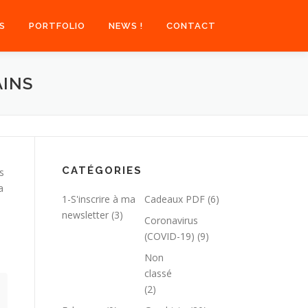
S
PORTFOLIO
NEWS !
CONTACT
AINS
CATÉGORIES
s
a
1-S'inscrire à ma
Cadeaux PDF
(6)
newsletter
(3)
s
Coronavirus
(COVID-19)
(9)
Non
classé
(2)