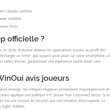
sans clauses cachées.
ute volatilité.
eaux titres.
 officielle ?
s. En 2026, l’industrie délaisse les applications lourdes au profit des
écharger un fichier .apk suspect pour jouer sur votre smartphone. L
s tailles d’écran, garantissant une expérience tactile fluide sans
WinOui avis joueurs
dance émerge : les critiques négatives proviennent majoritairement de
 casino applique une politique KYC (Know Your Customer) stricte. Si v
ts est une mesure de sécurité, pas une tentative d’escroquerie. La
 règles établies.