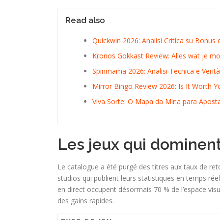
Read also
Quickwin 2026: Analisi Critica su Bonus e
Kronos Gokkast Review: Alles wat je mo
Spinmama 2026: Analisi Tecnica e Verità
Mirror Bingo Review 2026: Is It Worth Y
Viva Sorte: O Mapa da Mina para Apost
Les jeux qui dominen
Le catalogue a été purgé des titres aux taux de retou
studios qui publient leurs statistiques en temps r
en direct occupent désormais 70 % de l’espace visu
des gains rapides.