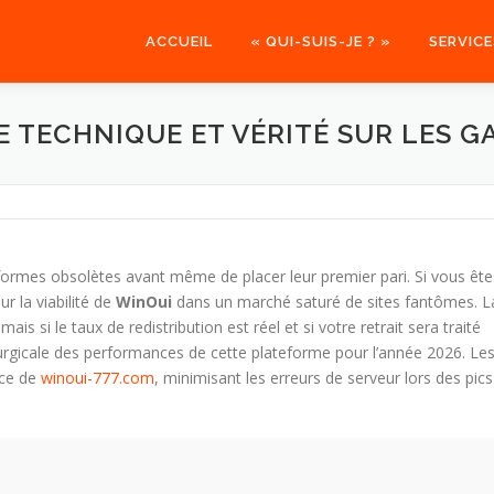
ACCUEIL
« QUI-SUIS-JE ? »
SERVICE
E TECHNIQUE ET VÉRITÉ SUR LES G
formes obsolètes avant même de placer leur premier pari. Si vous ête
r la viabilité de
WinOui
dans un marché saturé de sites fantômes. L
mais si le taux de redistribution est réel et si votre retrait sera traité
irurgicale des performances de cette plateforme pour l’année 2026. Le
face de
winoui-777.com
, minimisant les erreurs de serveur lors des pics