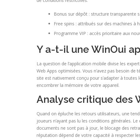
de conditions restrictives.
Bonus sur dépôt : structure transparente 
Free spins : attribués sur des machines à ha
Programme VIP : accès prioritaire aux nouv
Y a-t-il une WinOui app
La question de l’application mobile divise les expert
Web Apps optimisées. Vous n’avez pas besoin de tél
site est nativement conçu pour s’adapter à toutes le
encombrer la mémoire de votre appareil.
Analyse critique des 
Quand on épluche les retours utilisateurs, une ten
joueurs n’ayant pas lu les conditions générales. Le
documents ne sont pas à jour, le blocage des retrai
réputation dépend de votre capacité à respecter les