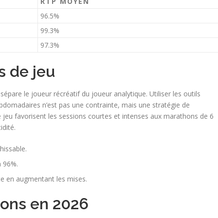
RTP MOYEN
96.5%
99.3%
97.3%
s de jeu
pare le joueur récréatif du joueur analytique. Utiliser les outils
ebdomadaires n’est pas une contrainte, mais une stratégie de
e jeu favorisent les sessions courtes et intenses aux marathons de 6
dité.
hissable.
à 96%.
te en augmentant les mises.
ions en 2026