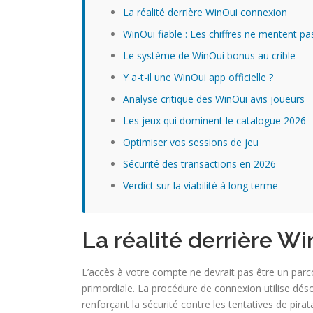
La réalité derrière WinOui connexion
WinOui fiable : Les chiffres ne mentent pa
Le système de WinOui bonus au crible
Y a-t-il une WinOui app officielle ?
Analyse critique des WinOui avis joueurs
Les jeux qui dominent le catalogue 2026
Optimiser vos sessions de jeu
Sécurité des transactions en 2026
Verdict sur la viabilité à long terme
La réalité derrière W
L’accès à votre compte ne devrait pas être un parco
primordiale. La procédure de connexion utilise déso
renforçant la sécurité contre les tentatives de pir