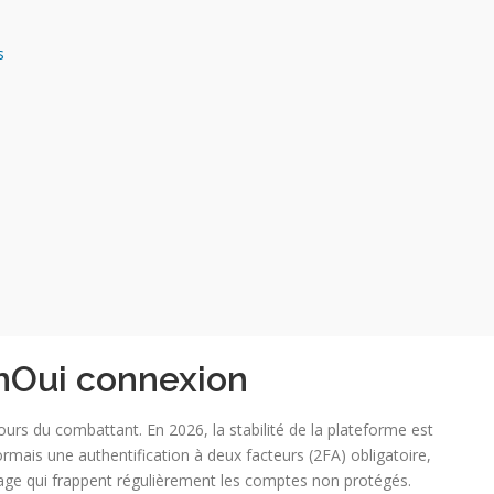
s
inOui connexion
urs du combattant. En 2026, la stabilité de la plateforme est
rmais une authentification à deux facteurs (2FA) obligatoire,
atage qui frappent régulièrement les comptes non protégés.