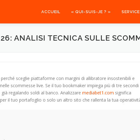
ACCUEIL
« QUI-SUIS-JE ? »
SERVICE
26: ANALISI TECNICA SULLE SCOM
erché sceglie piattaforme con margini di allibratore insostenibili e
 nelle scommesse live. Se il tuo bookmaker impiega più di tre secondi
 già regalando soldi al banco. Analizzare
mediabet1.com
significa
r il tuo portafoglio o solo un altro sito che rallenta la tua operativit