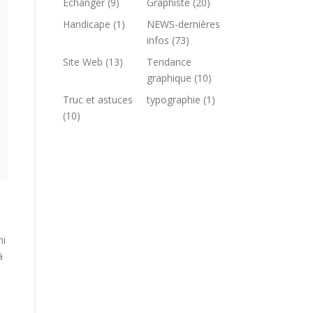
Echanger
(9)
Graphiste
(20)
Handicape
(1)
NEWS-dernières
infos
(73)
Site Web
(13)
Tendance
graphique
(10)
Truc et astuces
typographie
(1)
(10)
ni
à