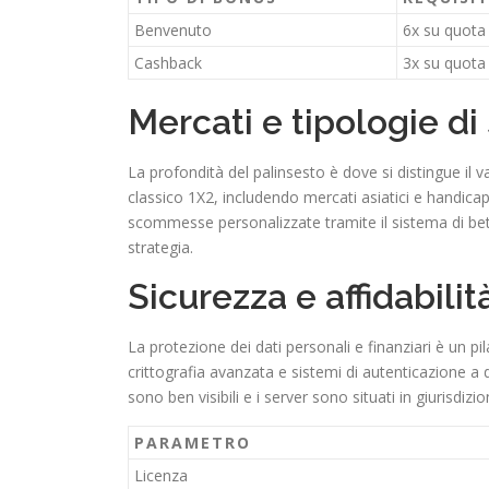
Benvenuto
6x su quota
Cashback
3x su quota
Mercati e tipologie 
La profondità del palinsesto è dove si distingue il 
classico 1X2, includendo mercati asiatici e handicap 
scommesse personalizzate tramite il sistema di bet 
strategia.
Sicurezza e affidabili
La protezione dei dati personali e finanziari è un p
crittografia avanzata e sistemi di autenticazione a 
sono ben visibili e i server sono situati in giurisdiz
PARAMETRO
Licenza