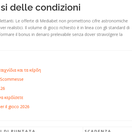
si delle condizioni
ilettanti. Le offerte di Mediabet non promettono cifre astronomiche
er realistici. Il volume di gioco richiesto è in linea con gli standard di
ormare il bonus in denaro prelevabile senza dover stravolgere la
αιχνίδια και τα κέρδη
le Scommesse
026
να κερδίσετε
er il gioco 2026
TI DI PUNTATA
SCADENZA