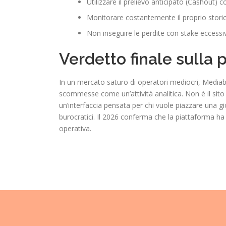
Utilizzare il prelievo anticipato (Cashout) co
Monitorare costantemente il proprio stor
Non inseguire le perdite con stake eccessiv
Verdetto finale sulla 
In un mercato saturo di operatori mediocri, Mediab
scommesse come un’attività analitica. Non è il sito
un’interfaccia pensata per chi vuole piazzare una gio
burocratici. Il 2026 conferma che la piattaforma ha
operativa.