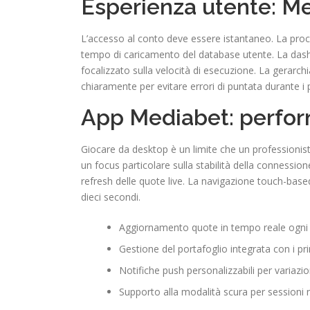
Esperienza utente: Me
L’accesso al conto deve essere istantaneo. La proce
tempo di caricamento del database utente. La dashb
focalizzato sulla velocità di esecuzione. La gerarc
chiaramente per evitare errori di puntata durante i p
App Mediabet: perfo
Giocare da desktop è un limite che un professionis
un focus particolare sulla stabilità della connessio
refresh delle quote live. La navigazione touch-base
dieci secondi.
Aggiornamento quote in tempo reale ogni
Gestione del portafoglio integrata con i prin
Notifiche push personalizzabili per variazio
Supporto alla modalità scura per sessioni 