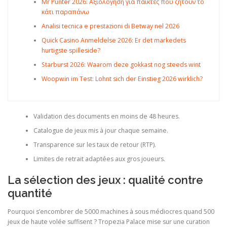
Mr Punter 2026: Αξιολόγηση για παίκτες που ζητούν το
κάτι παραπάνω
Analisi tecnica e prestazioni di Betway nel 2026
Quick Casino Anmeldelse 2026: Er det markedets
hurtigste spilleside?
Starburst 2026: Waarom deze gokkast nog steeds wint
Woopwin im Test: Lohnt sich der Einstieg 2026 wirklich?
Validation des documents en moins de 48 heures.
Catalogue de jeux mis à jour chaque semaine.
Transparence sur les taux de retour (RTP).
Limites de retrait adaptées aux gros joueurs.
La sélection des jeux : qualité contre
quantité
Pourquoi s’encombrer de 5000 machines à sous médiocres quand 500
jeux de haute volée suffisent ? Tropezia Palace mise sur une curation