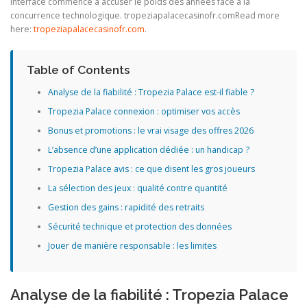
interface commence à accuser le poids des années face à la
concurrence technologique. tropeziapalacecasinofr.comRead more
here:
tropeziapalacecasinofr.com
.
Table of Contents
Analyse de la fiabilité : Tropezia Palace est-il fiable ?
Tropezia Palace connexion : optimiser vos accès
Bonus et promotions : le vrai visage des offres 2026
L’absence d’une application dédiée : un handicap ?
Tropezia Palace avis : ce que disent les gros joueurs
La sélection des jeux : qualité contre quantité
Gestion des gains : rapidité des retraits
Sécurité technique et protection des données
Jouer de manière responsable : les limites
Analyse de la fiabilité : Tropezia Palace