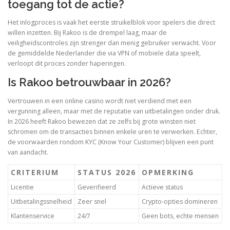
toegang tot de actie?
Het inlogproces is vaak het eerste struikelblok voor spelers die direct
willen inzetten. Bij Rakoo is de drempel laag, maar de
veiligheidscontroles zijn strenger dan menig gebruiker verwacht. Voor
de gemiddelde Nederlander die via VPN of mobiele data speelt,
verloopt dit proces zonder haperingen.
Is Rakoo betrouwbaar in 2026?
Vertrouwen in een online casino wordt niet verdiend met een
vergunning alleen, maar met de reputatie van uitbetalingen onder druk.
In 2026 heeft Rakoo bewezen dat ze zelfs bij grote winsten niet
schromen om de transacties binnen enkele uren te verwerken. Echter,
de voorwaarden rondom KYC (Know Your Customer) blijven een punt
van aandacht.
CRITERIUM
STATUS 2026
OPMERKING
Licentie
Geverifieerd
Actieve status
Uitbetalingssnelheid
Zeer snel
Crypto-opties domineren
Klantenservice
24/7
Geen bots, echte mensen