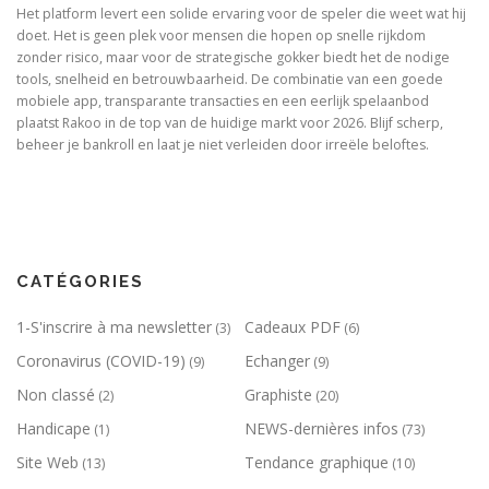
Het platform levert een solide ervaring voor de speler die weet wat hij
doet. Het is geen plek voor mensen die hopen op snelle rijkdom
zonder risico, maar voor de strategische gokker biedt het de nodige
tools, snelheid en betrouwbaarheid. De combinatie van een goede
mobiele app, transparante transacties en een eerlijk spelaanbod
plaatst Rakoo in de top van de huidige markt voor 2026. Blijf scherp,
beheer je bankroll en laat je niet verleiden door irreële beloftes.
CATÉGORIES
1-S'inscrire à ma newsletter
Cadeaux PDF
(3)
(6)
Coronavirus (COVID-19)
Echanger
(9)
(9)
Non classé
Graphiste
(2)
(20)
Handicape
NEWS-dernières infos
(1)
(73)
Site Web
Tendance graphique
(13)
(10)