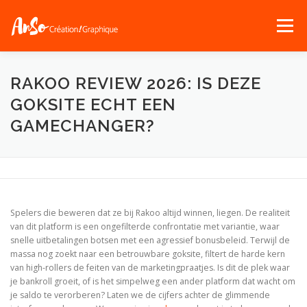
Menu
ACCUEIL
« QUI-SUIS-JE ? »
SERVICES
RAKOO REVIEW 2026: IS DEZE
GOKSITE ECHT EEN
GAMECHANGER?
PORTFOLIO
NEWS !
CONTACT
Spelers die beweren dat ze bij Rakoo altijd winnen, liegen. De realiteit
van dit platform is een ongefilterde confrontatie met variantie, waar
snelle uitbetalingen botsen met een agressief bonusbeleid. Terwijl de
massa nog zoekt naar een betrouwbare goksite, filtert de harde kern
van high-rollers de feiten van de marketingpraatjes. Is dit de plek waar
je bankroll groeit, of is het simpelweg een ander platform dat wacht om
je saldo te verorberen? Laten we de cijfers achter de glimmende