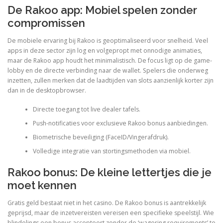
De Rakoo app: Mobiel spelen zonder
compromissen
De mobiele ervaring bij Rakoo is geoptimaliseerd voor snelheid. Veel
apps in deze sector zijn log en volgepropt met onnodige animaties,
maar de Rakoo app houdt het minimalistisch. De focus ligt op de game-
lobby en de directe verbinding naar de wallet. Spelers die onderweg
inzetten, zullen merken dat de laadtijden van slots aanzienlijk korter zijn
dan in de desktopbrowser.
Directe toegang tot live dealer tafels.
Push-notificaties voor exclusieve Rakoo bonus aanbiedingen.
Biometrische beveiliging (FaceID/Vingerafdruk).
Volledige integratie van stortingsmethoden via mobiel.
Rakoo bonus: De kleine lettertjes die je
moet kennen
Gratis geld bestaat niet in het casino. De Rakoo bonus is aantrekkelijk
geprijsd, maar de inzetvereisten vereisen een specifieke speelstijl. Wie
blindelings een bonus accepteert zonder de ‘wagering requirements’ te