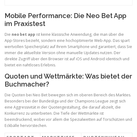
Mobile Performance: Die Neo Bet App
im Praxistest
Die
neo bet app
ist keine klassische Anwendung, die man über die
App-Stores bezieht, sondern eine hochoptimierte Web-App. Das spart
wertvollen Speicherplatz auf Ihrem Smartphone und garantiert, dass Sie
immer die aktuellste Version ohne manuelle Updates nutzen. Der
direkte Zugriff über den Browser ist auf iOS und Android identisch und
bietet ein nahtloses Erlebnis.
Quoten und Wettmärkte: Was bietet der
Buchmacher?
Die Quoten bei Neo Bet bewegen sich im oberen Bereich des Marktes.
Besonders bei der Bundesliga und der Champions League zeigt sich
eine Aggressivität in der Quotengestaltung, die darauf abzielt, die
Konkurrenz zu unterbieten. Die Tiefe der Wettmärkte ist
beeindruckend, wobei vor allem die Spezialwetten auf Torschützen und
Eckbälle hervorstechen.