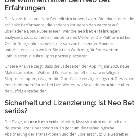
Erfahrungen
Die Nutzerbasis von Neo Bet teilt sich in zwei Lager: Die einen feiern die
schlanke Performance, die anderen kritisieren den Verzicht auf
überladene Bonus-Spielereien. Wer die
neo bet erfahrungen
analysiert, stößt schnell auf ein zentrales Merkmal: Die Plattform ist kein
Ort für Gelegenheitsspieler, die sich von blinkenden Bannern
unterhalten lassen wollen. Sie ist ein Werkzeug für Sportwetten-
Enthusiasten, die ihre Tipps präzise platzieren.
Unsere Analyse zeigt, dass die Ladezeiten der App im Jahr 2026 neue
Maßstäbe setzen. Während Konkurrenten oft mit schwerfälligen
Skripten kämpfen, reagiert die Oberfläche verzögerungsfrei. Dies ist ein
entscheidender Vorteil bei Live-Wetten, wo Sekundenbruchteile über
den Erfolg entscheiden.
Sicherheit und Lizenzierung: Ist Neo Bet
seriös?
Die Frage, ob
neo bet seriös
arbeitet, lässt sich nicht nur durch die
deutsche Lizenz beantworten. Es geht um die technologische
Absicherung der Transaktionen und den Spielerschutz. Die Betreiber