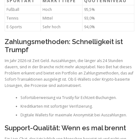
SPORTART
MARKTTIEFE
QUOTENNIVEAU
Fußball
Hoch
95,5%
Tennis
Mittel
93,0%
E-Sports
Sehr hoch
94,0%
Zahlungsmethoden: Schnelligkeit ist
Trumpf
Im Jahr 2026 ist Zeit Geld. Auszahlungen, die länger als 24 Stunden
dauern, sind in der Branche nicht mehr akzeptabel. Neo Bet hat dieses
Problem erkannt und bietet ein Portfolio an Zahlungsmethoden, das auf
Sofort-Transaktionen ausgelegt ist. Ob E-Wallets oder Krypto-basierte
Lösungen, die Prozesse sind automatisiert.
Sofortüberweisung via Trustly für Echtzeit-Buchungen.
Kreditkarten mit sofortiger Verifizierung.
Digitale Wallets für maximale Anonymität bei Auszahlungen.
Support-Qualität: Wenn es mal brennt
Ein Live-Chat, der tatsächlich von Menschen besetzt ist und nicht von