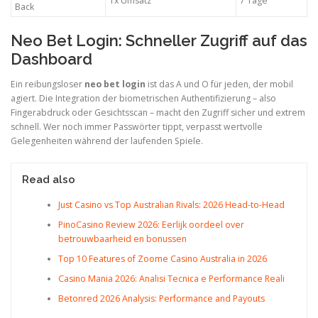
1x Umsatz
7 Tage
Back
Neo Bet Login: Schneller Zugriff auf das
Dashboard
Ein reibungsloser
neo bet login
ist das A und O für jeden, der mobil
agiert. Die Integration der biometrischen Authentifizierung – also
Fingerabdruck oder Gesichtsscan – macht den Zugriff sicher und extrem
schnell. Wer noch immer Passwörter tippt, verpasst wertvolle
Gelegenheiten während der laufenden Spiele.
Read also
Just Casino vs Top Australian Rivals: 2026 Head-to-Head
PinoCasino Review 2026: Eerlijk oordeel over
betrouwbaarheid en bonussen
Top 10 Features of Zoome Casino Australia in 2026
Casino Mania 2026: Analisi Tecnica e Performance Reali
Betonred 2026 Analysis: Performance and Payouts