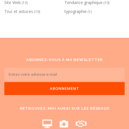
Site Web
Tendance graphique
(13)
(10)
Truc et astuces
typographie
(10)
(1)
ABONNEZ-VOUS À MA NEWSLETTER
RETROUVEZ-MOI AUSSI SUR LES RÉSEAUX