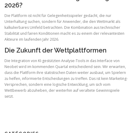
2026?
Die Plattform ist nicht für Gelegenheitsspieler gedacht, die nur
Unterhaltung suchen, sondern für Anwender, die den Wettmarkt als
kalkulierbares Umfeld betrachten. Die Kombination aus technischer
Stabilität und fairen Konditionen macht es zu einem der relevantesten
Akteure im laufenden Jahr 2026.
Die Zukunft der Wettplattformen
Die Integration von KI-gestützten Analyse-Tools in das Interface von
Neobet wird im kommenden Quartal entscheidend sein. Wir erwarten,
dass die Plattform ihre statistischen Daten weiter ausbaut, um Spielern
zu helfen, informierte Entscheidungen zu treffen. Das ist kein Marketing-
Versprechen, sondern eine logische Entwicklung, um sich vom
Wettbewerb abzuheben, der weiterhin auf veraltete Gewinnspiele
setzt.