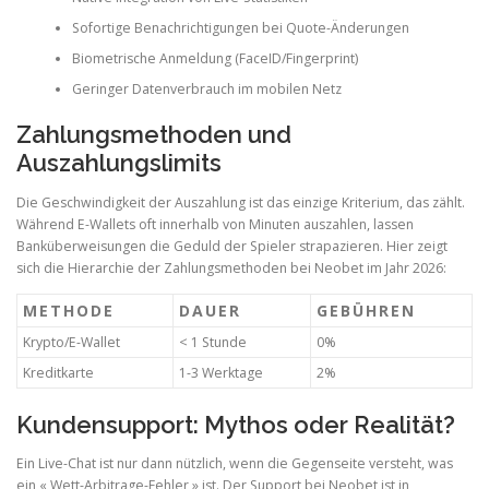
Sofortige Benachrichtigungen bei Quote-Änderungen
Biometrische Anmeldung (FaceID/Fingerprint)
Geringer Datenverbrauch im mobilen Netz
Zahlungsmethoden und
Auszahlungslimits
Die Geschwindigkeit der Auszahlung ist das einzige Kriterium, das zählt.
Während E-Wallets oft innerhalb von Minuten auszahlen, lassen
Banküberweisungen die Geduld der Spieler strapazieren. Hier zeigt
sich die Hierarchie der Zahlungsmethoden bei Neobet im Jahr 2026:
METHODE
DAUER
GEBÜHREN
Krypto/E-Wallet
< 1 Stunde
0%
Kreditkarte
1-3 Werktage
2%
Kundensupport: Mythos oder Realität?
Ein Live-Chat ist nur dann nützlich, wenn die Gegenseite versteht, was
ein « Wett-Arbitrage-Fehler » ist. Der Support bei Neobet ist in