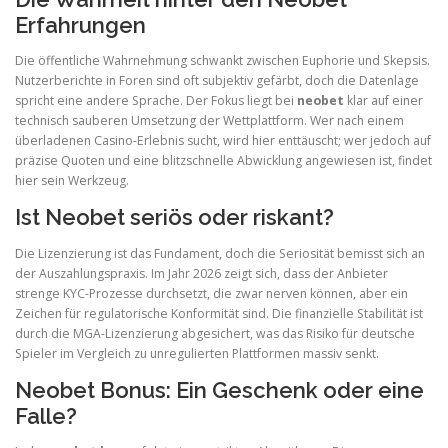
Erfahrungen
Die öffentliche Wahrnehmung schwankt zwischen Euphorie und Skepsis.
Nutzerberichte in Foren sind oft subjektiv gefärbt, doch die Datenlage
spricht eine andere Sprache. Der Fokus liegt bei
neobet
klar auf einer
technisch sauberen Umsetzung der Wettplattform. Wer nach einem
überladenen Casino-Erlebnis sucht, wird hier enttäuscht; wer jedoch auf
präzise Quoten und eine blitzschnelle Abwicklung angewiesen ist, findet
hier sein Werkzeug.
Ist Neobet seriös oder riskant?
Die Lizenzierung ist das Fundament, doch die Seriosität bemisst sich an
der Auszahlungspraxis. Im Jahr 2026 zeigt sich, dass der Anbieter
strenge KYC-Prozesse durchsetzt, die zwar nerven können, aber ein
Zeichen für regulatorische Konformität sind. Die finanzielle Stabilität ist
durch die MGA-Lizenzierung abgesichert, was das Risiko für deutsche
Spieler im Vergleich zu unregulierten Plattformen massiv senkt.
Neobet Bonus: Ein Geschenk oder eine
Falle?