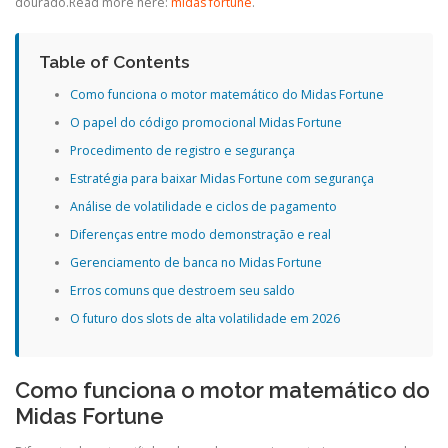
dourado.Read more here:
midas fortune
.
Table of Contents
Como funciona o motor matemático do Midas Fortune
O papel do código promocional Midas Fortune
Procedimento de registro e segurança
Estratégia para baixar Midas Fortune com segurança
Análise de volatilidade e ciclos de pagamento
Diferenças entre modo demonstração e real
Gerenciamento de banca no Midas Fortune
Erros comuns que destroem seu saldo
O futuro dos slots de alta volatilidade em 2026
Como funciona o motor matemático do
Midas Fortune