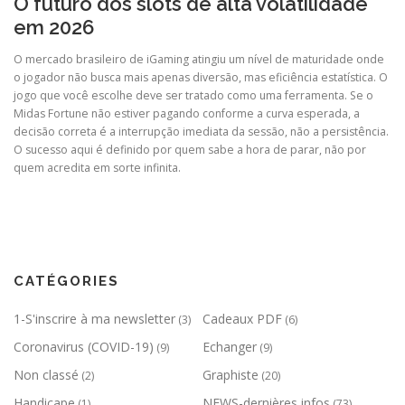
O futuro dos slots de alta volatilidade
em 2026
O mercado brasileiro de iGaming atingiu um nível de maturidade onde
o jogador não busca mais apenas diversão, mas eficiência estatística. O
jogo que você escolhe deve ser tratado como uma ferramenta. Se o
Midas Fortune não estiver pagando conforme a curva esperada, a
decisão correta é a interrupção imediata da sessão, não a persistência.
O sucesso aqui é definido por quem sabe a hora de parar, não por
quem acredita em sorte infinita.
CATÉGORIES
1-S'inscrire à ma newsletter
Cadeaux PDF
(3)
(6)
Coronavirus (COVID-19)
Echanger
(9)
(9)
Non classé
Graphiste
(2)
(20)
Handicape
NEWS-dernières infos
(1)
(73)