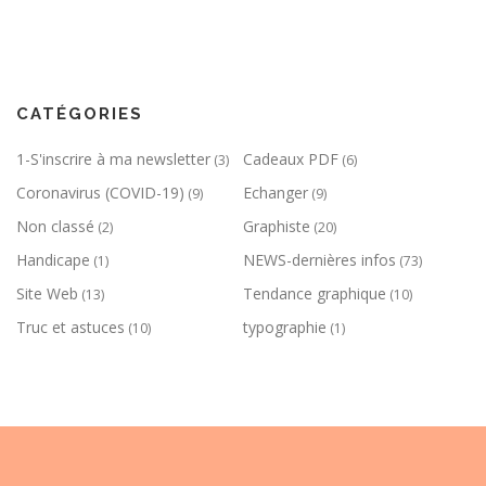
CATÉGORIES
1-S'inscrire à ma newsletter
Cadeaux PDF
(3)
(6)
Coronavirus (COVID-19)
Echanger
(9)
(9)
Non classé
Graphiste
(2)
(20)
Handicape
NEWS-dernières infos
(1)
(73)
Site Web
Tendance graphique
(13)
(10)
Truc et astuces
typographie
(10)
(1)