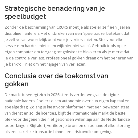
Strategische benadering van je
speelbudget
Zonder de bescherming van CRUKS moet je als speler zelf een ijzeren
discipline hanteren. Het ontbreken van een ‘speelpauze’ betekent dat
je zelf verantwoordelijk bent voor je verlieslimieten. Stel voor elke
sessie een harde limiet in en wijk hier niet vanaf. Gebruik tools op je
eigen computer om toegang tot goksites te blokkeren als je merkt dat
je de controle verliest. Professioneel gokken draait om het beheren van
je bankroll, niet om het najagen van verliezen.
Conclusie over de toekomst van
gokken
De markt beweegt zich in 2026 steeds verder weg van de rigide
nationale kaders. Spelers eisen autonomie over hun eigen kapitaal en
speelgedrag. Zolang je kiest voor platformen met een bewezen staat
van dienst en solide licenties, blijft de internationale markt de beste
plek voor diegenen die niet gebonden willen zijn aan de Nederlandse
beperkingen. Blijf alert, verifieer je bronnen en behandel elke storting
als een zakelijke transactie binnen een risicovolle omgeving.