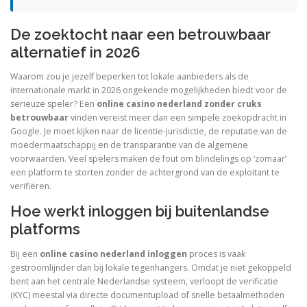
De zoektocht naar een betrouwbaar
alternatief in 2026
Waarom zou je jezelf beperken tot lokale aanbieders als de
internationale markt in 2026 ongekende mogelijkheden biedt voor de
serieuze speler? Een
online casino nederland zonder cruks
betrouwbaar
vinden vereist meer dan een simpele zoekopdracht in
Google. Je moet kijken naar de licentie-jurisdictie, de reputatie van de
moedermaatschappij en de transparantie van de algemene
voorwaarden. Veel spelers maken de fout om blindelings op ‘zomaar’
een platform te storten zonder de achtergrond van de exploitant te
verifiëren.
Hoe werkt inloggen bij buitenlandse
platforms
Bij een
online casino nederland inloggen
proces is vaak
gestroomlijnder dan bij lokale tegenhangers. Omdat je niet gekoppeld
bent aan het centrale Nederlandse systeem, verloopt de verificatie
(KYC) meestal via directe documentupload of snelle betaalmethoden