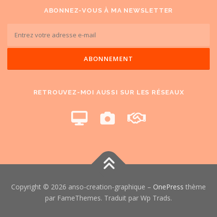
ABONNEZ-VOUS À MA NEWSLETTER
RETROUVEZ-MOI AUSSI SUR LES RÉSEAUX
Copyright © 2026 anso-creation-graphique
–
OnePress
thème
par FameThemes. Traduit par Wp Trads.