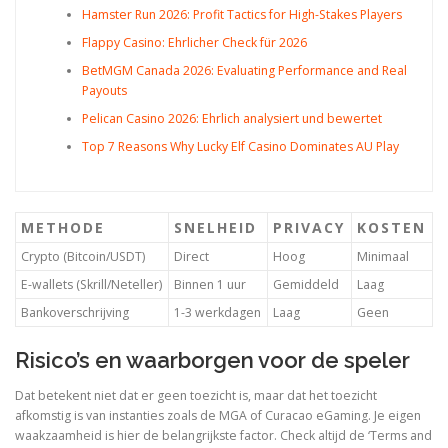
Hamster Run 2026: Profit Tactics for High-Stakes Players
Flappy Casino: Ehrlicher Check für 2026
BetMGM Canada 2026: Evaluating Performance and Real
Payouts
Pelican Casino 2026: Ehrlich analysiert und bewertet
Top 7 Reasons Why Lucky Elf Casino Dominates AU Play
METHODE
SNELHEID
PRIVACY
KOSTEN
Crypto (Bitcoin/USDT)
Direct
Hoog
Minimaal
E-wallets (Skrill/Neteller)
Binnen 1 uur
Gemiddeld
Laag
Bankoverschrijving
1-3 werkdagen
Laag
Geen
Risico’s en waarborgen voor de speler
Dat betekent niet dat er geen toezicht is, maar dat het toezicht
afkomstig is van instanties zoals de MGA of Curacao eGaming. Je eigen
waakzaamheid is hier de belangrijkste factor. Check altijd de ‘Terms and