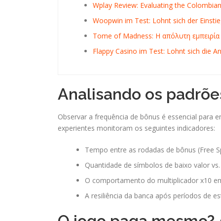
Wplay Review: Evaluating the Colombia
Woopwin im Test: Lohnt sich der Einstie
Tome of Madness: Η απόλυτη εμπειρία
Flappy Casino im Test: Lohnt sich die 
Analisando os padrõ
Observar a frequência de bônus é essencial para en
experientes monitoram os seguintes indicadores:
Tempo entre as rodadas de bônus (Free Sp
Quantidade de símbolos de baixo valor vs.
O comportamento do multiplicador x10 em
A resiliência da banca após períodos de e
O jogo paga mesmo? A