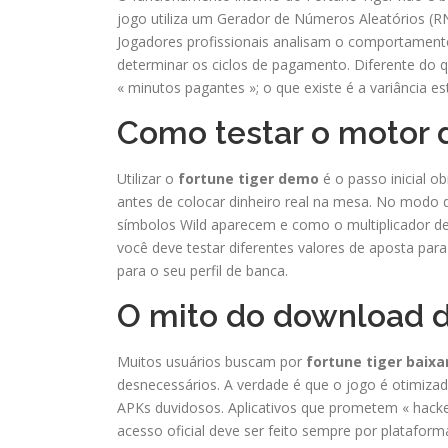
jogo utiliza um Gerador de Números Aleatórios (RN
Jogadores profissionais analisam o comportamento
determinar os ciclos de pagamento. Diferente do q
« minutos pagantes »; o que existe é a variância 
Como testar o motor 
Utilizar o
fortune tiger demo
é o passo inicial o
antes de colocar dinheiro real na mesa. No modo
símbolos Wild aparecem e como o multiplicador de
você deve testar diferentes valores de aposta para 
para o seu perfil de banca.
O mito do download d
Muitos usuários buscam por
fortune tiger baixa
desnecessários. A verdade é que o jogo é otimiz
APKs duvidosos. Aplicativos que prometem « hacke
acesso oficial deve ser feito sempre por plataform