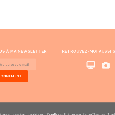
US À MA NEWSLETTER
RETROUVEZ-MOI AUSSI 
6 anso-creation-graphique
–
OnePress
thème par FameThemes. Tradu