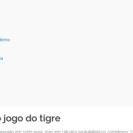
derno
ua
 jogo do tigre
aseado em sorte pura, mas em cálculos probabilísticos complexos. 