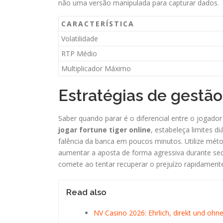
não uma versão manipulada para capturar dados.
CARACTERÍSTICA
Volatilidade
RTP Médio
Multiplicador Máximo
Estratégias de gestã
Saber quando parar é o diferencial entre o jogador
jogar fortune tiger online
, estabeleça limites d
falência da banca em poucos minutos. Utilize méto
aumentar a aposta de forma agressiva durante seq
comete ao tentar recuperar o prejuízo rapidament
Read also
NV Casino 2026: Ehrlich, direkt und oh