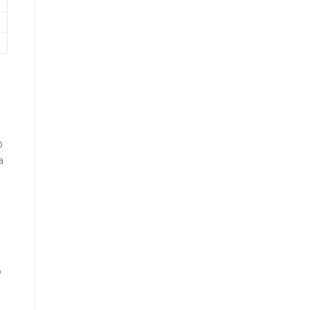
O
a
o