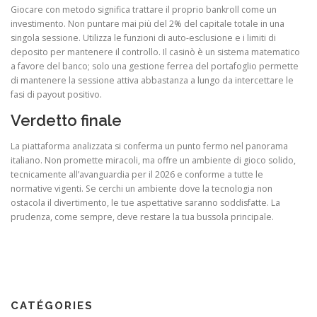
Giocare con metodo significa trattare il proprio bankroll come un
investimento. Non puntare mai più del 2% del capitale totale in una
singola sessione. Utilizza le funzioni di auto-esclusione e i limiti di
deposito per mantenere il controllo. Il casinò è un sistema matematico
a favore del banco; solo una gestione ferrea del portafoglio permette
di mantenere la sessione attiva abbastanza a lungo da intercettare le
fasi di payout positivo.
Verdetto finale
La piattaforma analizzata si conferma un punto fermo nel panorama
italiano. Non promette miracoli, ma offre un ambiente di gioco solido,
tecnicamente all’avanguardia per il 2026 e conforme a tutte le
normative vigenti. Se cerchi un ambiente dove la tecnologia non
ostacola il divertimento, le tue aspettative saranno soddisfatte. La
prudenza, come sempre, deve restare la tua bussola principale.
CATÉGORIES