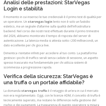
Analisi delle prestazioni: StarVegas
Login e stabilità
Il momento in cui inserisci le tue credenziali è il primo test di qualità per
un operatore. Un
starvegas login
lento non è solo un fastidio
estetico, ma un segnale d’allarme sulla qualità dell’infrastruttura
backend. Nel corso dei nostri test effettuati durante il primo trimestre
del 2026, abbiamo monitorato il tempo di risposta del server di
autenticazione. La latenza media si attesta sotto i 200 millisecondi, un
dato eccellente per chi gioca live.
Dimentica i tentativi infiniti per accedere al tuo conto. La piattaforma
gestisce i picchi di traffico serali senza cadute di sessione, un aspetto
spesso trascurato ma fondamentale per chi utilizza sistemi di
scommessa a progressione rapida.
Verifica della sicurezza: StarVegas è
una truffa o un portale affidabile?
La domanda
starvegas truffa
è il retaggio di un’era in cui il mercato
non era regolamentato. Oggi, con le licenze ADM, il concetto di truffa è
tecnicamente superato, ma restano le differenze nella gestione del
rischio e dei pagamenti. La trasparenza di questo operatore si misura