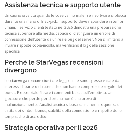
Assistenza tecnica e supporto utente
Un casinò si valuta quando le cose vanno male. Se il software si blocca
durante una mano di Blackjack, il supporto deve rispondere in tempi
umani. Il servizio clienti testato nel 2026 dimostra una preparazione
tecnica superiore alla media, capace di distinguere un errore di
connessione dell’utente da un reale bug del server. Non si limitano a
inviare risposte copia-incolla, ma verificano il log della sessione
specifica.
Perché le StarVegas recensioni
divergono
Le
starvegas recensioni
che leggi online sono spesso viziate da
interessi di parte o da utenti che non hanno compreso le regole dei
bonus. È essenziale filtrare i commenti basati sull’emotività. Un
giocatore che perde per sfortuna non è una prova di
malfunzionamento. L’analisi tecnica si basa sui numeri: frequenza di
uscita dei simboli bonus, stabilità della connessione e rispetto delle
tempistiche di accredito.
Strategia operativa per il 2026