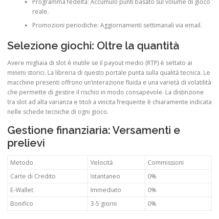
Programma fedeltà: Accumulo punti basato sul volume di gioco
reale.
Promozioni periodiche: Aggiornamenti settimanali via email.
Selezione giochi: Oltre la quantità
Avere migliaia di slot è inutile se il payout medio (RTP) è settato ai
minimi storici. La libreria di questo portale punta sulla qualità tecnica. Le
macchine presenti offrono un’interazione fluida e una varietà di volatilità
che permette di gestire il rischio in modo consapevole. La distinzione
tra slot ad alta varianza e titoli a vincita frequente è chiaramente indicata
nelle schede tecniche di ogni gioco.
Gestione finanziaria: Versamenti e
prelievi
Metodo
Velocità
Commissioni
Carte di Credito
Istantaneo
0%
E-Wallet
Immediato
0%
Bonifico
3-5 giorni
0%