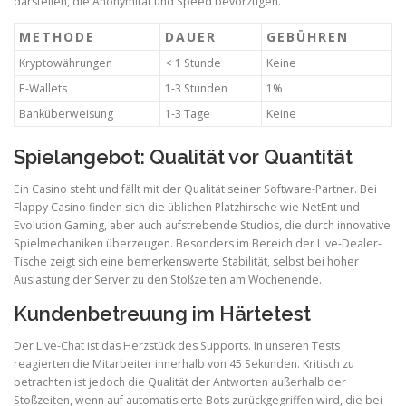
darstellen, die Anonymität und Speed bevorzugen.
METHODE
DAUER
GEBÜHREN
Kryptowährungen
< 1 Stunde
Keine
E-Wallets
1-3 Stunden
1%
Banküberweisung
1-3 Tage
Keine
Spielangebot: Qualität vor Quantität
Ein Casino steht und fällt mit der Qualität seiner Software-Partner. Bei
Flappy Casino finden sich die üblichen Platzhirsche wie NetEnt und
Evolution Gaming, aber auch aufstrebende Studios, die durch innovative
Spielmechaniken überzeugen. Besonders im Bereich der Live-Dealer-
Tische zeigt sich eine bemerkenswerte Stabilität, selbst bei hoher
Auslastung der Server zu den Stoßzeiten am Wochenende.
Kundenbetreuung im Härtetest
Der Live-Chat ist das Herzstück des Supports. In unseren Tests
reagierten die Mitarbeiter innerhalb von 45 Sekunden. Kritisch zu
betrachten ist jedoch die Qualität der Antworten außerhalb der
Stoßzeiten, wenn auf automatisierte Bots zurückgegriffen wird, die bei