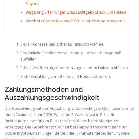
Players
Bing Bong Erfahrungen 2026: Echtgeld-Check und Fakten
Wizebets Casino Review 2026: Is het de moeite waard?
E-Mail-Adresse und sicheres Passwort wählen.
Persönliche Profildaten vollständig und wahrheitsgemäß
ausfüllen.
E-Mail-Verifizierung über den zugesandten Link durchführen.
Erste Einzahlung vornehmen und Bonus aktivieren.
Zahlungsmethoden und
Auszahlungsgeschwindigkeit
Die Geschwindigkeit der Auszahlung ist das wichtigste Qualitätsmerkmal
eines Casinos im Jahr 2026. Während E-Wallets fast in Echtzeit
funktionieren, benötigen Banktransfers oft noch den klassischen
Arbeitstag. Die Gebührenstruktur ist bei Flappy transparent gehalten,
wobei Krypto-Einzahlungen derzeit die lukrativste Methode für Spieler