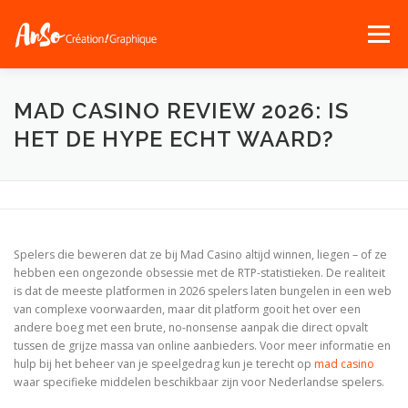
Menu
ACCUEIL
« QUI-SUIS-JE ? »
SERVICES
MAD CASINO REVIEW 2026: IS
HET DE HYPE ECHT WAARD?
PORTFOLIO
NEWS !
CONTACT
Spelers die beweren dat ze bij Mad Casino altijd winnen, liegen – of ze
hebben een ongezonde obsessie met de RTP-statistieken. De realiteit
is dat de meeste platformen in 2026 spelers laten bungelen in een web
van complexe voorwaarden, maar dit platform gooit het over een
andere boeg met een brute, no-nonsense aanpak die direct opvalt
tussen de grijze massa van online aanbieders. Voor meer informatie en
hulp bij het beheer van je speelgedrag kun je terecht op
mad casino
waar specifieke middelen beschikbaar zijn voor Nederlandse spelers.