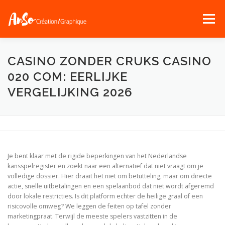
Menu
ACCUEIL
« QUI-SUIS-JE ? »
SERVICES
CASINO ZONDER CRUKS CASINO
020 COM: EERLIJKE
VERGELIJKING 2026
PORTFOLIO
NEWS !
CONTACT
Je bent klaar met de rigide beperkingen van het Nederlandse
kansspelregister en zoekt naar een alternatief dat niet vraagt om je
volledige dossier. Hier draait het niet om betutteling, maar om directe
actie, snelle uitbetalingen en een spelaanbod dat niet wordt afgeremd
door lokale restricties. Is dit platform echter de heilige graal of een
risicovolle omweg? We leggen de feiten op tafel zonder
marketingpraat. Terwijl de meeste spelers vastzitten in de