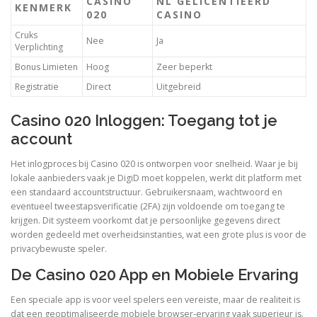
CASINO
NL GELICENTIEERD
KENMERK
020
CASINO
Cruks
Nee
Ja
Verplichting
Bonus Limieten
Hoog
Zeer beperkt
Registratie
Direct
Uitgebreid
Casino 020 Inloggen: Toegang tot je
account
Het inlogproces bij Casino 020 is ontworpen voor snelheid. Waar je bij
lokale aanbieders vaak je DigiD moet koppelen, werkt dit platform met
een standaard accountstructuur. Gebruikersnaam, wachtwoord en
eventueel tweestapsverificatie (2FA) zijn voldoende om toegang te
krijgen. Dit systeem voorkomt dat je persoonlijke gegevens direct
worden gedeeld met overheidsinstanties, wat een grote plus is voor de
privacybewuste speler.
De Casino 020 App en Mobiele Ervaring
Een speciale app is voor veel spelers een vereiste, maar de realiteit is
dat een geoptimaliseerde mobiele browser-ervaring vaak superieur is.