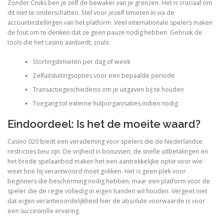
Zonder Cruks ben je zelf de bewaker van je grenzen. Het is cruciaal om
dit niet te onderschatten. Stel voor jezelf limieten in via de
accountinstellingen van het platform. Veel internationale spelers maken
de fout om te denken dat ze geen pauze nodig hebben. Gebruik de
tools die het casino aanbiedt, zoals:
Stortingslimieten per dag of week
Zelfuitsluitingsopties voor een bepaalde periode
Transactiegeschiedenis om je uitgaven bij te houden
Toegang tot externe hulporganisaties indien nodig
Eindoordeel: Is het de moeite waard?
Casino 020 biedt een verademing voor spelers die de Nederlandse
restricties beu zijn. De vrijheid in bonussen, de snelle uitbetalingen en
het brede spelaanbod maken het een aantrekkelijke optie voor wie
weet hoe hij verantwoord moet gokken. Het is geen plek voor
beginners die bescherming nodig hebben, maar een platform voor de
speler die de regie volledig in eigen handen wil houden. Vergeet niet
dat eigen verantwoordelijkheid hier de absolute voorwaarde is voor
een succesvolle ervaring.