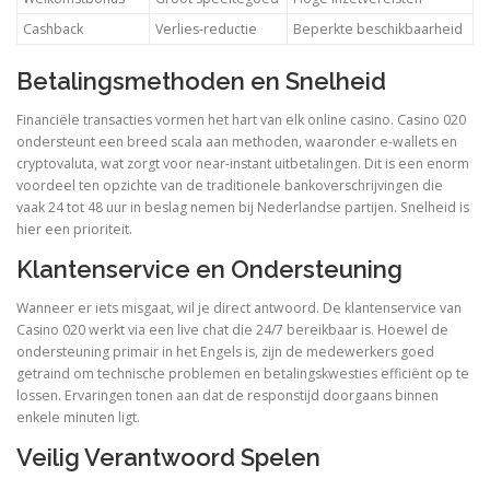
Cashback
Verlies-reductie
Beperkte beschikbaarheid
Betalingsmethoden en Snelheid
Financiële transacties vormen het hart van elk online casino. Casino 020
ondersteunt een breed scala aan methoden, waaronder e-wallets en
cryptovaluta, wat zorgt voor near-instant uitbetalingen. Dit is een enorm
voordeel ten opzichte van de traditionele bankoverschrijvingen die
vaak 24 tot 48 uur in beslag nemen bij Nederlandse partijen. Snelheid is
hier een prioriteit.
Klantenservice en Ondersteuning
Wanneer er iets misgaat, wil je direct antwoord. De klantenservice van
Casino 020 werkt via een live chat die 24/7 bereikbaar is. Hoewel de
ondersteuning primair in het Engels is, zijn de medewerkers goed
getraind om technische problemen en betalingskwesties efficiënt op te
lossen. Ervaringen tonen aan dat de responstijd doorgaans binnen
enkele minuten ligt.
Veilig Verantwoord Spelen