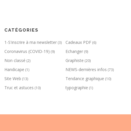
CATÉGORIES
1-S'inscrire à ma newsletter
Cadeaux PDF
(3)
(6)
Coronavirus (COVID-19)
Echanger
(9)
(9)
Non classé
Graphiste
(2)
(20)
Handicape
NEWS-dernières infos
(1)
(73)
Site Web
Tendance graphique
(13)
(10)
Truc et astuces
typographie
(10)
(1)