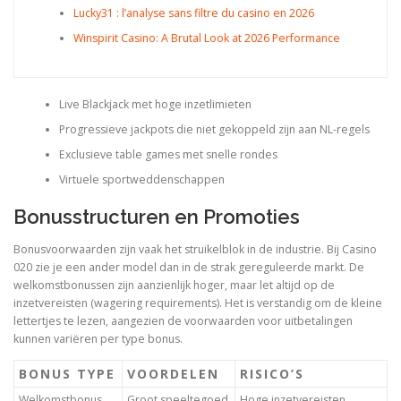
Lucky31 : l’analyse sans filtre du casino en 2026
Winspirit Casino: A Brutal Look at 2026 Performance
Live Blackjack met hoge inzetlimieten
Progressieve jackpots die niet gekoppeld zijn aan NL-regels
Exclusieve table games met snelle rondes
Virtuele sportweddenschappen
Bonusstructuren en Promoties
Bonusvoorwaarden zijn vaak het struikelblok in de industrie. Bij Casino
020 zie je een ander model dan in de strak gereguleerde markt. De
welkomstbonussen zijn aanzienlijk hoger, maar let altijd op de
inzetvereisten (wagering requirements). Het is verstandig om de kleine
lettertjes te lezen, aangezien de voorwaarden voor uitbetalingen
kunnen variëren per type bonus.
BONUS TYPE
VOORDELEN
RISICO’S
Welkomstbonus
Groot speeltegoed
Hoge inzetvereisten