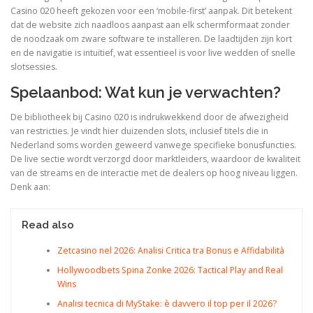
Casino 020 heeft gekozen voor een ‘mobile-first’ aanpak. Dit betekent
dat de website zich naadloos aanpast aan elk schermformaat zonder
de noodzaak om zware software te installeren. De laadtijden zijn kort
en de navigatie is intuïtief, wat essentieel is voor live wedden of snelle
slotsessies.
Spelaanbod: Wat kun je verwachten?
De bibliotheek bij Casino 020 is indrukwekkend door de afwezigheid
van restricties. Je vindt hier duizenden slots, inclusief titels die in
Nederland soms worden geweerd vanwege specifieke bonusfuncties.
De live sectie wordt verzorgd door marktleiders, waardoor de kwaliteit
van de streams en de interactie met de dealers op hoog niveau liggen.
Denk aan:
Read also
Zetcasino nel 2026: Analisi Critica tra Bonus e Affidabilità
Hollywoodbets Spina Zonke 2026: Tactical Play and Real
Wins
Analisi tecnica di MyStake: è davvero il top per il 2026?