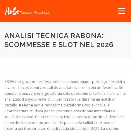
Menu
ACCUEIL
« QUI-SUIS-JE ? »
SERVICES
ANALISI TECNICA RABONA:
SCOMMESSE E SLOT NEL 2026
PORTFOLIO
NEWS !
CONTACT
Il 92% dei giocatori professionisti ha abbandonato i portali generalisti a
favore di ecosistemi verticali dove la latenza conta più dell’estetica. Se
pensi che piazzare una giocata sia solo questione di fortuna, non hai mai
analizzato il payout reale di un palinsesto live durante un match di
cartello.
Rabona
non è l’ennesima piattaforma copia-incolla; è
un’architettura studiata per chi pretende esecuzione immediata e
liquidità costante. Chi cerca ancora i bonus senza deposito di dieci anni
fa perderà solo tempo, mentre chi punta sulla solidità dei mercati
troverà qui il proprio terreno di caccia ideale per il 2026. La sezione