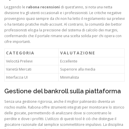
Leggendo le
rabona recensioni
di quest’anno, si nota una netta
divisione tra gli utenti occasionali e i professionisti. Le critiche negative
provengono quasi sempre da chi non ha letto il regolamento sui prelievi
o ha tentato pratiche multi-account. Al contrario, la comunità dei bettor
professionisti elogia la precisione del sistema di calcolo dei margini,
confermando che il portale rimane una scelta solida per chi opera con
cifre importanti.
CATEGORIA
VALUTAZIONE
Velocità Prelievi
Eccellente
Varietà Mercati
Superiore alla media
Interfaccia UI
Minimalista
Gestione del bankroll sulla piattaforma
Senza una gestione rigorosa, anche il miglior palinsesto diventa un
rischio inutile. Rabona offre strumenti integrati per monitorare lo storico
delle giocate, permettendo di analizzare dove si concentrano le
perdite e dove i profitti. L’utilizzo di questi tool è ciò che distingue il
giocatore razionale dal semplice scommettitore impulsivo. La disciplina