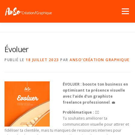
Menu
ACCUEIL
« QUI-SUIS-JE ? »
SERVICES
Évoluer
PORTFOLIO
NEWS !
CONTACT
PUBLIÉ LE
18 JUILLET 2023
PAR
ANSO'CRÉATION GRAPHIQUE
ÉVOLUER : booste ton business en
optimisant ta présence visuelle
avec l’aide d’un graphiste
freelance professionnel
. 💼
Problématique :
🤦‍♀️
Tu souhaites améliorer ta
communication visuelle pour attirer et
fidéliser ta clientèle, mais tu manques de ressources internes pour