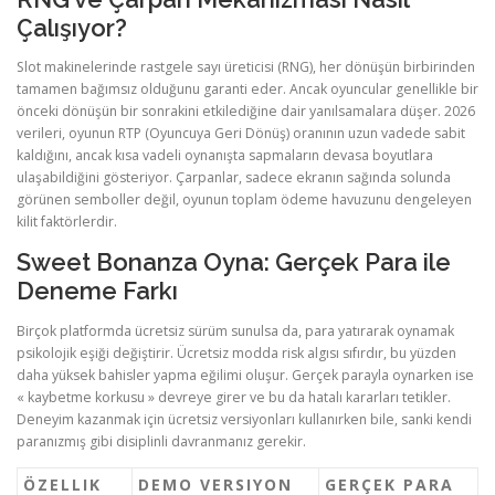
Çalışıyor?
Slot makinelerinde rastgele sayı üreticisi (RNG), her dönüşün birbirinden
tamamen bağımsız olduğunu garanti eder. Ancak oyuncular genellikle bir
önceki dönüşün bir sonrakini etkilediğine dair yanılsamalara düşer. 2026
verileri, oyunun RTP (Oyuncuya Geri Dönüş) oranının uzun vadede sabit
kaldığını, ancak kısa vadeli oynanışta sapmaların devasa boyutlara
ulaşabildiğini gösteriyor. Çarpanlar, sadece ekranın sağında solunda
görünen semboller değil, oyunun toplam ödeme havuzunu dengeleyen
kilit faktörlerdir.
Sweet Bonanza Oyna: Gerçek Para ile
Deneme Farkı
Birçok platformda ücretsiz sürüm sunulsa da, para yatırarak oynamak
psikolojik eşiği değiştirir. Ücretsiz modda risk algısı sıfırdır, bu yüzden
daha yüksek bahisler yapma eğilimi oluşur. Gerçek parayla oynarken ise
« kaybetme korkusu » devreye girer ve bu da hatalı kararları tetikler.
Deneyim kazanmak için ücretsiz versiyonları kullanırken bile, sanki kendi
paranızmış gibi disiplinli davranmanız gerekir.
ÖZELLIK
DEMO VERSIYON
GERÇEK PARA