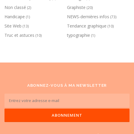
Non classé
Graphiste
(2)
(20)
Handicape
NEWS-dernières infos
(1)
(73)
Site Web
Tendance graphique
(13)
(10)
Truc et astuces
typographie
(10)
(1)
ABONNEZ-VOUS À MA NEWSLETTER