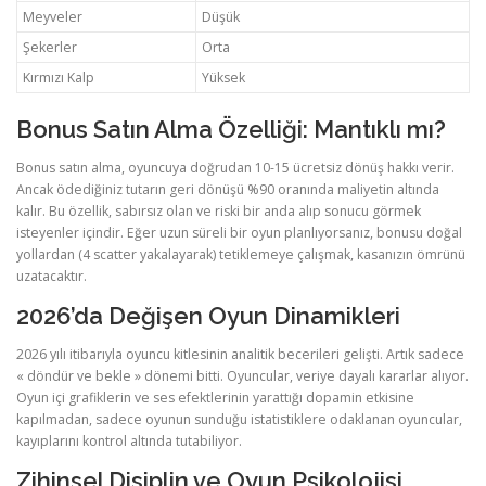
Meyveler
Düşük
Şekerler
Orta
Kırmızı Kalp
Yüksek
Bonus Satın Alma Özelliği: Mantıklı mı?
Bonus satın alma, oyuncuya doğrudan 10-15 ücretsiz dönüş hakkı verir.
Ancak ödediğiniz tutarın geri dönüşü %90 oranında maliyetin altında
kalır. Bu özellik, sabırsız olan ve riski bir anda alıp sonucu görmek
isteyenler içindir. Eğer uzun süreli bir oyun planlıyorsanız, bonusu doğal
yollardan (4 scatter yakalayarak) tetiklemeye çalışmak, kasanızın ömrünü
uzatacaktır.
2026’da Değişen Oyun Dinamikleri
2026 yılı itibarıyla oyuncu kitlesinin analitik becerileri gelişti. Artık sadece
« döndür ve bekle » dönemi bitti. Oyuncular, veriye dayalı kararlar alıyor.
Oyun içi grafiklerin ve ses efektlerinin yarattığı dopamin etkisine
kapılmadan, sadece oyunun sunduğu istatistiklere odaklanan oyuncular,
kayıplarını kontrol altında tutabiliyor.
Zihinsel Disiplin ve Oyun Psikolojisi