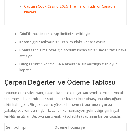
Captain Cook Casino 2026: The Hard Truth for Canadian
Players
Günlük maksimum kayıp limitinizi belirleyin.
Kazandığınız miktarın %50’sini mutlaka kenara ayırın.
Bonus satın alma özelliğini toplam kasanızın %5’inden fazla riske
atmayın.
Duygularınızın kontrolü ele almasına izin verdiğiniz an oyunu
kapatın.
Çarpan Değerleri ve Ödeme Tablosu
Oyunun en sevilen yanı, 100x’e kadar çıkan çarpan sembolleridir. Ancak
unutmayın, bu semboller sadece bir kazanç kombinasyonu oluştuğunda
aktif hale gelir. Birçok oyuncu yüksek bir
sweet bonanza çarpan
yakalayıp, ardından hiçbir kazanan kombinasyon gelmediği için hayal
kırıklığına uğrar. Bu, oyunun oynaklık (volatilite) yapısının bir parçasıdır.
Sembol Tipi
Ödeme Potansiyeli