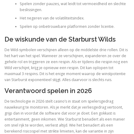
Spelen zonder pauzes, wat leidt tot vermoeidheid en slechte
beslissingen.
Het negeren van de volatiliteitsindex.
Spelen op onbetrouwbare platformen zonder licentie.
De wiskunde van de Starburst Wilds
De Wild-symbolen verschijnen alleen op de middelste drie rollen. Dit is
het hart van het spel. Wanneer ze verschijnen, expanderen ze over de
gehele rol en triggeren ze een respin. Als er tijdens die respin nog een
Wild verschijnt, krijg je opnieuw een respin. Dit kan oplopen tot
maximaal 3 respins. Dit is het enige moment waarop de winstpotentie
van Starburst exponentieel stijgt. Alles daarvoor is slechts ruis.
Verantwoord spelen in 2026
De technologie in 2026 stelt casino’s in staat om spelersgedrag
nauwkeurig te monitoren. Als je merkt dat je verliesgedrag vertoont,
grijp dan in voordat de software dat voor je doet. Een gokkast is
entertainment, geen inkomen. Wie Starburst benadert als een manier
om snel rijk te worden, verliest altijd. Wie het benadert als een
berekend risicospel met strikte limieten, kan de variantie in zijn