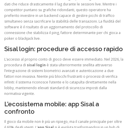
dati che riduce drasticamente il lag durante le sessioni live. Mentre i
competitor puntano su grafiche ridondanti, questo operatore ha
preferito investire in un backend capace di gestire picchi di traffico
simultaneo senza sacrificare la stabilità delle transazioni. La fluidità del
software è il risultato di un aggiornamento del protocollo di
connessione che stabilizza il ping, fattore determinante per chi gioca a
poker o blackjack live.
Sisal login: procedure di accesso rapido
L’accesso al proprio conto di gioco deve essere immediato. Nel 2026, la
procedura di
sisal login
è stata ulteriormente snellita attraverso
l’integrazione di sistemi biometrici avanzati e autenticazione a due
fattori non invasiva. Niente più blocchi frustranti o processi di verifica
infiniti: il sistema riconosce l’utente e lo catapulta direttamente nella
lobby, mantenendo elevati standard di sicurezza imposti dalla
normativa vigente.
L’ecosistema mobile: app Sisal a
confronto
Il gioco da mobile non è più un ripiego, ma il canale principale per oltre
il 60% degli utenti. L’
app Sisal
si è evoluta trasformandosi in un hub di