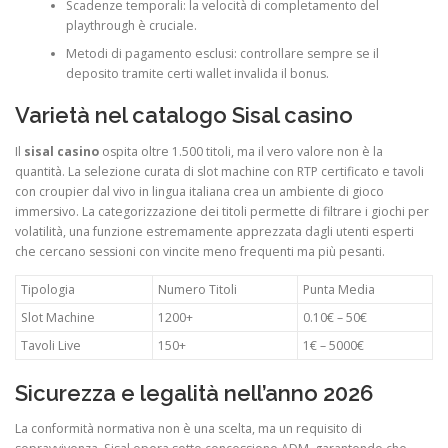
Scadenze temporali: la velocità di completamento del
playthrough è cruciale.
Metodi di pagamento esclusi: controllare sempre se il
deposito tramite certi wallet invalida il bonus.
Varietà nel catalogo Sisal casino
Il
sisal casino
ospita oltre 1.500 titoli, ma il vero valore non è la
quantità. La selezione curata di slot machine con RTP certificato e tavoli
con croupier dal vivo in lingua italiana crea un ambiente di gioco
immersivo. La categorizzazione dei titoli permette di filtrare i giochi per
volatilità, una funzione estremamente apprezzata dagli utenti esperti
che cercano sessioni con vincite meno frequenti ma più pesanti.
Tipologia
Numero Titoli
Punta Media
Slot Machine
1200+
0.10€ – 50€
Tavoli Live
150+
1€ – 5000€
Sicurezza e legalità nell’anno 2026
La conformità normativa non è una scelta, ma un requisito di