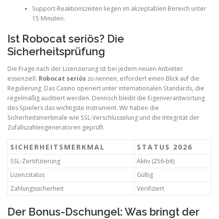
Support-Reaktionszeiten liegen im akzeptablen Bereich unter
15 Minuten.
Ist Robocat seriös? Die
Sicherheitsprüfung
Die Frage nach der Lizenzierung ist bei jedem neuen Anbieter
essenziell.
Robocat seriös
zu nennen, erfordert einen Blick auf die
Regulierung. Das Casino operiert unter internationalen Standards, die
regelmäßig auditiert werden. Dennoch bleibt die Eigenverantwortung
des Spielers das wichtigste Instrument. Wir haben die
Sicherheitsmerkmale wie SSL-Verschlüsselung und die Integrität der
Zufallszahlengeneratoren geprüft.
SICHERHEITSMERKMAL
STATUS 2026
SSL-Zertifizierung
Aktiv (256-bit)
Lizenzstatus
Gültig
Zahlungssicherheit
Verifiziert
Der Bonus-Dschungel: Was bringt der