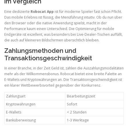
im Vergleich
Eine dedizierte
Robocat App
ist für moderne Spieler fast schon Pflicht.
Das mobile Erlebnis ist flüssig, die Menüführung intuitiv. Ob du nun über
den Browser oder die native Anwendung spielst, macht in der
Performance kaum einen Unterschied. Die Optimierung für mobile
Endgeräte ist exzellent, was besonders bei Live-Dealer-Tischen auffällt,
die auch auf kleineren Bildschirmen übersichtlich bleiben.
Zahlungsmethoden und
Transaktionsgeschwindigkeit
In einer Branche, in der Zeit Geld ist, zählen die Auszahlungsmodalitäten
mehr als der Willkommensbonus. Robocat bietet eine breite Palette an
E-Wallets und Kryptowährungen an. Die Transaktionsgeschwindigkeit ist
ein klarer Wettbewerbsvorteil gegenüber der Konkurrenz.
Zahlungsart
Bearbeitungszeit
Kryptowährungen
Sofort
E-Wallets
< 2 Stunden
Banküberweisung
1-3 Werktage