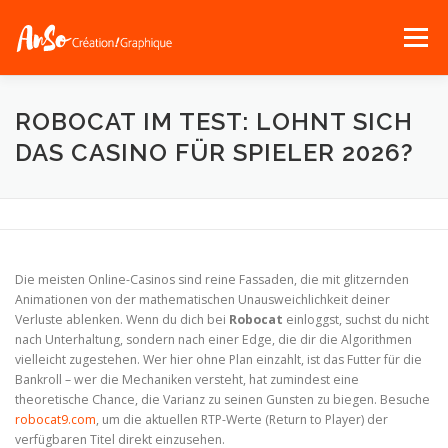
Menu
ACCUEIL
« QUI-SUIS-JE ? »
SERVICES
ROBOCAT IM TEST: LOHNT SICH
DAS CASINO FÜR SPIELER 2026?
PORTFOLIO
NEWS !
CONTACT
Die meisten Online-Casinos sind reine Fassaden, die mit glitzernden
Animationen von der mathematischen Unausweichlichkeit deiner
Verluste ablenken. Wenn du dich bei
Robocat
einloggst, suchst du nicht
nach Unterhaltung, sondern nach einer Edge, die dir die Algorithmen
vielleicht zugestehen. Wer hier ohne Plan einzahlt, ist das Futter für die
Bankroll – wer die Mechaniken versteht, hat zumindest eine
theoretische Chance, die Varianz zu seinen Gunsten zu biegen. Besuche
robocat9.com
, um die aktuellen RTP-Werte (Return to Player) der
verfügbaren Titel direkt einzusehen.