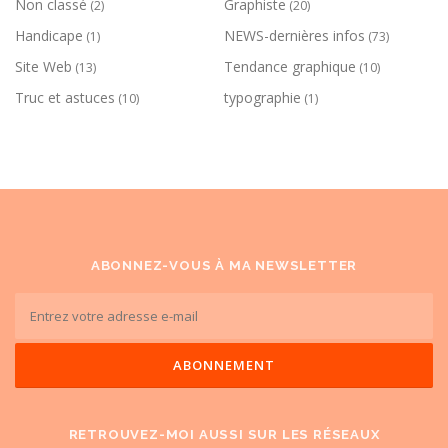
Non classé
Graphiste
(2)
(20)
Handicape
NEWS-dernières infos
(1)
(73)
Site Web
Tendance graphique
(13)
(10)
Truc et astuces
typographie
(10)
(1)
ABONNEZ-VOUS À MA NEWSLETTER
RETROUVEZ-MOI AUSSI SUR LES RÉSEAUX