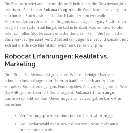
Die Plattform setzt auf eine moderne Schnittstelle, die Geschwindigkeit
priorisiert. Ein stabiler
Robocat Login
ist die Grundvoraussetzung, um
in schnellen Spielrunden nicht durch Latenzzeiten wertvolle
Millisekunden zu verlieren. Im Gegensatz zu trägen Legacy-Plattformen
reagiert das System auf Eingaben fast in Echtzeit, was bei Live-Spielen
oder schnellen Slot-Sessions entscheidend sein kann. Die technische
Basis wirkt aufgeräumt, verzichtet auf unnötigen Ballast und konzentriert
sich auf die direkte Interaktion zwischen User und Engine.
Robocat Erfahrungen: Realität vs.
Marketing
Die öffentliche Meinung ist gespalten. Während einige User von
schnellen Auszahlungen berichten, echauffieren sich andere über
komplexe Bonusbedingungen. Eine objektive Analyse zeigt jedoch: Wer
die AGB ignoriert, verliert. Viele negative
Robocat Erfahrungen
basieren schlicht auf dem Unvermögen, Umsatzvorgaben korrekt zu
berechnen.
Verifizierungsprozesse sind standardisiert, aber zügig.
Die Spielauswahl deckt sowohl Nischen-Provider als auch
Branchenriesen ab.