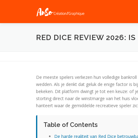
RED DICE REVIEW 2026: I
De meeste spelers verliezen hun volledige bankroll
wedden. Als je denkt dat geluk de enige factor is b
bekeken. Dit platform dwingt je tot een keuze: of je
storting direct naar de winstmarge van het huis vloei
hanteert waar de gemiddelde recreatieve speler zich 
Table of Contents
De harde realiteit van Red Dice betrouwb