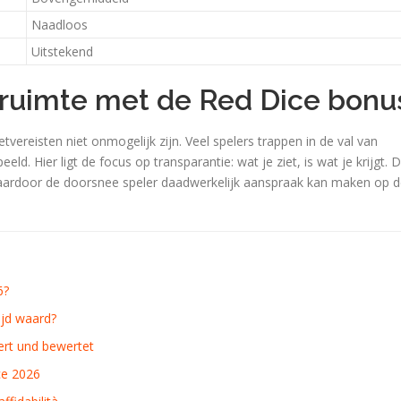
Naadloos
Uitstekend
lruimte met de Red Dice bonu
etvereisten niet onmogelijk zijn. Veel spelers trappen in de val van
. Hier ligt de focus op transparantie: wat je ziet, is wat je krijgt. 
waardoor de doorsnee speler daadwerkelijk aanspraak kan maken op 
6?
tijd waard?
iert und bewertet
ce 2026