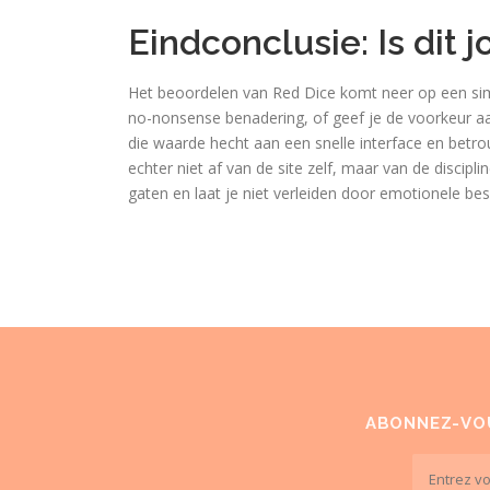
Eindconclusie: Is dit 
Het beoordelen van Red Dice komt neer op een sim
no-nonsense benadering, of geef je de voorkeur aan
die waarde hecht aan een snelle interface en betro
echter niet af van de site zelf, maar van de disciplin
gaten en laat je niet verleiden door emotionele bes
ABONNEZ-VO