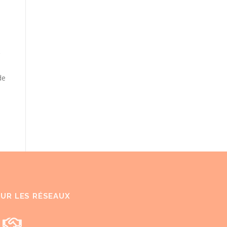
de
SUR LES RÉSEAUX