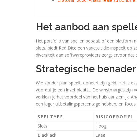
Gratowin 2026: Analisi reale su bonus e a
Het aanbod aan spelle
Het portfolio van spellen bepaalt of een platform n
slots, biedt Red Dice een variëteit die inspeelt op
diversiteit aan softwareproviders zorgt ervoor dat de
Strategische benader
Wie zonder plan speelt, doneert zijn geld. Het is es
voordat je een inzet plaatst. De winstmarges zijn vo
verklein je het voordeel van het huis aanzienlijk. An
een lager uitbetalingspercentage hebben, en focus
SPELTYPE
RISICOPROFIEL
Slots
Hoog
Blackjack
Laag