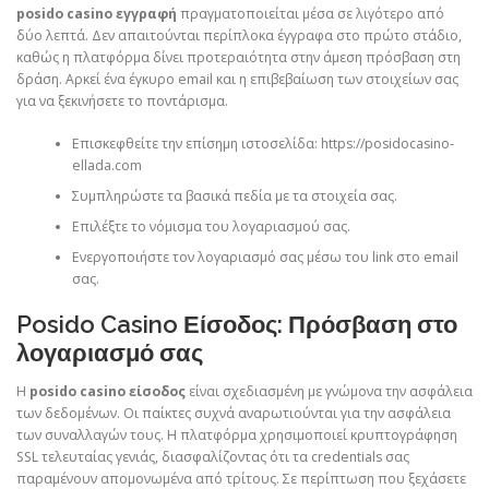
posido casino εγγραφή
πραγματοποιείται μέσα σε λιγότερο από
δύο λεπτά. Δεν απαιτούνται περίπλοκα έγγραφα στο πρώτο στάδιο,
καθώς η πλατφόρμα δίνει προτεραιότητα στην άμεση πρόσβαση στη
δράση. Αρκεί ένα έγκυρο email και η επιβεβαίωση των στοιχείων σας
για να ξεκινήσετε το ποντάρισμα.
Επισκεφθείτε την επίσημη ιστοσελίδα: https://posidocasino-
ellada.com
Συμπληρώστε τα βασικά πεδία με τα στοιχεία σας.
Επιλέξτε το νόμισμα του λογαριασμού σας.
Ενεργοποιήστε τον λογαριασμό σας μέσω του link στο email
σας.
Posido Casino Είσοδος: Πρόσβαση στο
λογαριασμό σας
Η
posido casino είσοδος
είναι σχεδιασμένη με γνώμονα την ασφάλεια
των δεδομένων. Οι παίκτες συχνά αναρωτιούνται για την ασφάλεια
των συναλλαγών τους. Η πλατφόρμα χρησιμοποιεί κρυπτογράφηση
SSL τελευταίας γενιάς, διασφαλίζοντας ότι τα credentials σας
παραμένουν απομονωμένα από τρίτους. Σε περίπτωση που ξεχάσετε