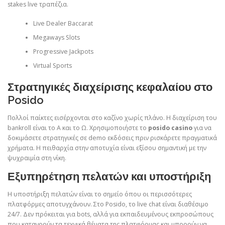
stakes live τραπέζια.
Live Dealer Baccarat
Megaways Slots
Progressive Jackpots
Virtual Sports
Στρατηγικές διαχείρισης κεφαλαίου στο
Posido
Πολλοί παίκτες εισέρχονται στο καζίνο χωρίς πλάνο. Η διαχείριση του
bankroll είναι το Α και το Ω. Χρησιμοποιήστε το
posido casino
για να
δοκιμάσετε στρατηγικές σε demo εκδόσεις πριν ρισκάρετε πραγματικά
χρήματα. Η πειθαρχία στην αποτυχία είναι εξίσου σημαντική με την
ψυχραιμία στη νίκη.
Εξυπηρέτηση πελατών και υποστήριξη
Η υποστήριξη πελατών είναι το σημείο όπου οι περισσότερες
πλατφόρμες αποτυγχάνουν. Στο Posido, το live chat είναι διαθέσιμο
24/7. Δεν πρόκειται για bots, αλλά για εκπαιδευμένους εκπροσώπους
που κατανοούν τα τεχνικά θέματα της πλατφόρμας και μπορούν να