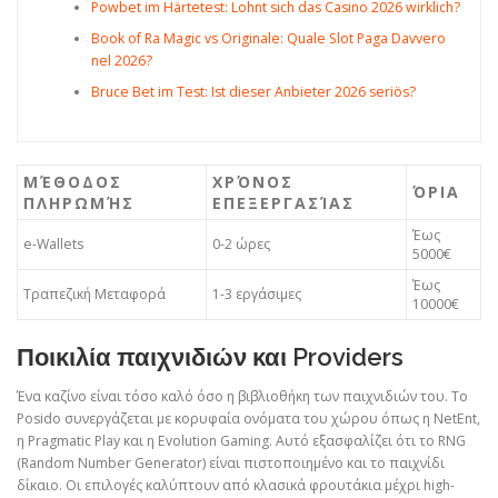
Powbet im Härtetest: Lohnt sich das Casino 2026 wirklich?
Book of Ra Magic vs Originale: Quale Slot Paga Davvero
nel 2026?
Bruce Bet im Test: Ist dieser Anbieter 2026 seriös?
ΜΈΘΟΔΟΣ
ΧΡΌΝΟΣ
ΌΡΙΑ
ΠΛΗΡΩΜΉΣ
ΕΠΕΞΕΡΓΑΣΊΑΣ
Έως
e-Wallets
0-2 ώρες
5000€
Έως
Τραπεζική Μεταφορά
1-3 εργάσιμες
10000€
Ποικιλία παιχνιδιών και Providers
Ένα καζίνο είναι τόσο καλό όσο η βιβλιοθήκη των παιχνιδιών του. Το
Posido συνεργάζεται με κορυφαία ονόματα του χώρου όπως η NetEnt,
η Pragmatic Play και η Evolution Gaming. Αυτό εξασφαλίζει ότι το RNG
(Random Number Generator) είναι πιστοποιημένο και το παιχνίδι
δίκαιο. Οι επιλογές καλύπτουν από κλασικά φρουτάκια μέχρι high-