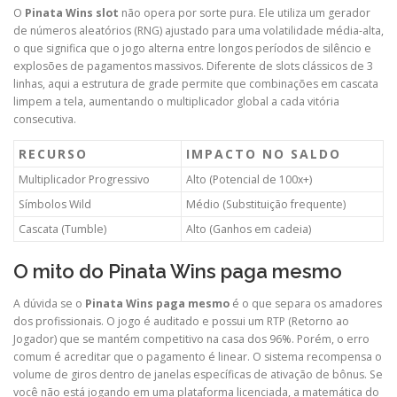
O
Pinata Wins slot
não opera por sorte pura. Ele utiliza um gerador
de números aleatórios (RNG) ajustado para uma volatilidade média-alta,
o que significa que o jogo alterna entre longos períodos de silêncio e
explosões de pagamentos massivos. Diferente de slots clássicos de 3
linhas, aqui a estrutura de grade permite que combinações em cascata
limpem a tela, aumentando o multiplicador global a cada vitória
consecutiva.
RECURSO
IMPACTO NO SALDO
Multiplicador Progressivo
Alto (Potencial de 100x+)
Símbolos Wild
Médio (Substituição frequente)
Cascata (Tumble)
Alto (Ganhos em cadeia)
O mito do Pinata Wins paga mesmo
A dúvida se o
Pinata Wins paga mesmo
é o que separa os amadores
dos profissionais. O jogo é auditado e possui um RTP (Retorno ao
Jogador) que se mantém competitivo na casa dos 96%. Porém, o erro
comum é acreditar que o pagamento é linear. O sistema recompensa o
volume de giros dentro de janelas específicas de ativação de bônus. Se
você não está jogando em uma plataforma licenciada, a matemática do