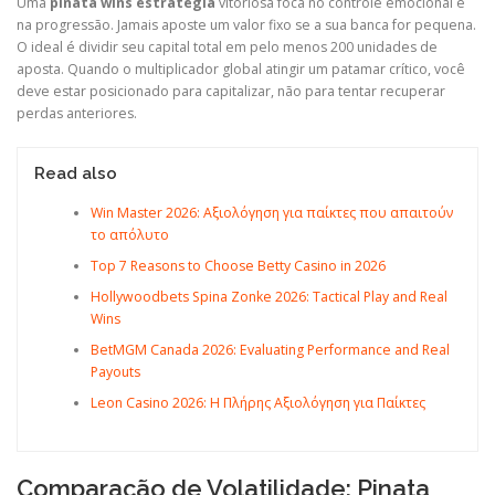
Uma
pinata wins estratégia
vitoriosa foca no controle emocional e
na progressão. Jamais aposte um valor fixo se a sua banca for pequena.
O ideal é dividir seu capital total em pelo menos 200 unidades de
aposta. Quando o multiplicador global atingir um patamar crítico, você
deve estar posicionado para capitalizar, não para tentar recuperar
perdas anteriores.
Read also
Win Master 2026: Αξιολόγηση για παίκτες που απαιτούν
το απόλυτο
Top 7 Reasons to Choose Betty Casino in 2026
Hollywoodbets Spina Zonke 2026: Tactical Play and Real
Wins
BetMGM Canada 2026: Evaluating Performance and Real
Payouts
Leon Casino 2026: Η Πλήρης Αξιολόγηση για Παίκτες
Comparação de Volatilidade: Pinata