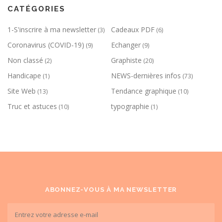
CATÉGORIES
1-S'inscrire à ma newsletter
Cadeaux PDF
(3)
(6)
Coronavirus (COVID-19)
Echanger
(9)
(9)
Non classé
Graphiste
(2)
(20)
Handicape
NEWS-dernières infos
(1)
(73)
Site Web
Tendance graphique
(13)
(10)
Truc et astuces
typographie
(10)
(1)
ABONNEZ-VOUS À MA NEWSLETTER