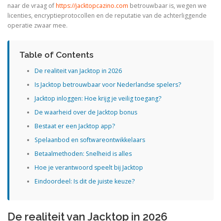
naar de vraag of
https://jacktopcazino.com
betrouwbaar is, wegen we
licenties, encryptieprotocollen en de reputatie van de achterliggende
operatie zwaar mee.
Table of Contents
De realiteit van Jacktop in 2026
Is Jacktop betrouwbaar voor Nederlandse spelers?
Jacktop inloggen: Hoe krijg je veilig toegang?
De waarheid over de Jacktop bonus
Bestaat er een Jacktop app?
Spelaanbod en softwareontwikkelaars
Betaalmethoden: Snelheid is alles
Hoe je verantwoord speelt bij Jacktop
Eindoordeel: Is dit de juiste keuze?
De realiteit van Jacktop in 2026