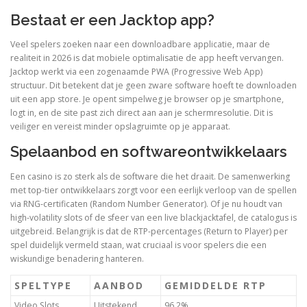
Bestaat er een Jacktop app?
Veel spelers zoeken naar een downloadbare applicatie, maar de
realiteit in 2026 is dat mobiele optimalisatie de app heeft vervangen.
Jacktop werkt via een zogenaamde PWA (Progressive Web App)
structuur. Dit betekent dat je geen zware software hoeft te downloaden
uit een app store. Je opent simpelweg je browser op je smartphone,
logt in, en de site past zich direct aan aan je schermresolutie. Dit is
veiliger en vereist minder opslagruimte op je apparaat.
Spelaanbod en softwareontwikkelaars
Een casino is zo sterk als de software die het draait. De samenwerking
met top-tier ontwikkelaars zorgt voor een eerlijk verloop van de spellen
via RNG-certificaten (Random Number Generator). Of je nu houdt van
high-volatility slots of de sfeer van een live blackjacktafel, de catalogus is
uitgebreid. Belangrijk is dat de RTP-percentages (Return to Player) per
spel duidelijk vermeld staan, wat cruciaal is voor spelers die een
wiskundige benadering hanteren.
SPELTYPE
AANBOD
GEMIDDELDE RTP
Video Slots
Uitstekend
96.2%