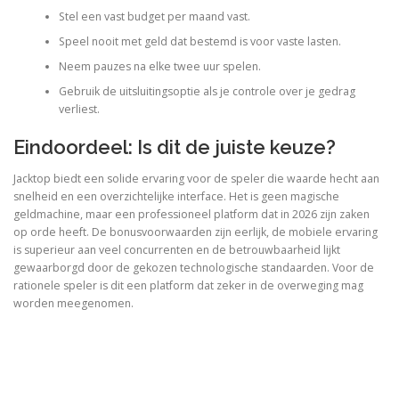
Stel een vast budget per maand vast.
Speel nooit met geld dat bestemd is voor vaste lasten.
Neem pauzes na elke twee uur spelen.
Gebruik de uitsluitingsoptie als je controle over je gedrag
verliest.
Eindoordeel: Is dit de juiste keuze?
Jacktop biedt een solide ervaring voor de speler die waarde hecht aan
snelheid en een overzichtelijke interface. Het is geen magische
geldmachine, maar een professioneel platform dat in 2026 zijn zaken
op orde heeft. De bonusvoorwaarden zijn eerlijk, de mobiele ervaring
is superieur aan veel concurrenten en de betrouwbaarheid lijkt
gewaarborgd door de gekozen technologische standaarden. Voor de
rationele speler is dit een platform dat zeker in de overweging mag
worden meegenomen.