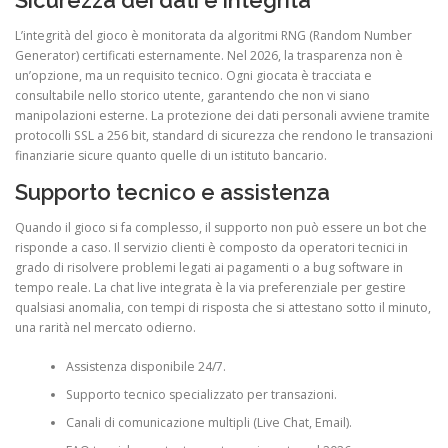
L’integrità del gioco è monitorata da algoritmi RNG (Random Number
Generator) certificati esternamente. Nel 2026, la trasparenza non è
un’opzione, ma un requisito tecnico. Ogni giocata è tracciata e
consultabile nello storico utente, garantendo che non vi siano
manipolazioni esterne. La protezione dei dati personali avviene tramite
protocolli SSL a 256 bit, standard di sicurezza che rendono le transazioni
finanziarie sicure quanto quelle di un istituto bancario.
Supporto tecnico e assistenza
Quando il gioco si fa complesso, il supporto non può essere un bot che
risponde a caso. Il servizio clienti è composto da operatori tecnici in
grado di risolvere problemi legati ai pagamenti o a bug software in
tempo reale. La chat live integrata è la via preferenziale per gestire
qualsiasi anomalia, con tempi di risposta che si attestano sotto il minuto,
una rarità nel mercato odierno.
Assistenza disponibile 24/7.
Supporto tecnico specializzato per transazioni.
Canali di comunicazione multipli (Live Chat, Email).