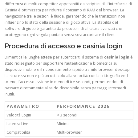
differenza di molti competitor appesantiti da script inutili, l’interfaccia di
Casinia è ottimizzata per ridurre il consumo di RAM del browser. La
navigazione tra le sezioni è fluida, garantendo che le transizioni non
influenzino lo stato della sessione di gioco attiva. La stabilità del
software di gioco è garantita da protocolli di cifratura avanzati che
proteggono ogni singola puntata senza sovraccaricare il client.
Procedura di accesso e casinia login
Dimentica le lunghe attese per autenticarti. Il sistema di
casinia login
è
stato ridisegnato per supportare l’autenticazione biometrica su
dispositivi mobile e il riconoscimento rapido tramite browser desktop.
La sicurezza non è più un ostacolo alla velocità: con la crittografia end-
to-end, l’accesso avviene in meno di tre secondi, permettendoti di
passare direttamente al saldo disponibile senza passaggi intermedi
inutili.
PARAMETRO
PERFORMANCE 2026
Velocità Login
< 3 secondi
Latenza Live
Minima
Compatibilità
Multi-browser