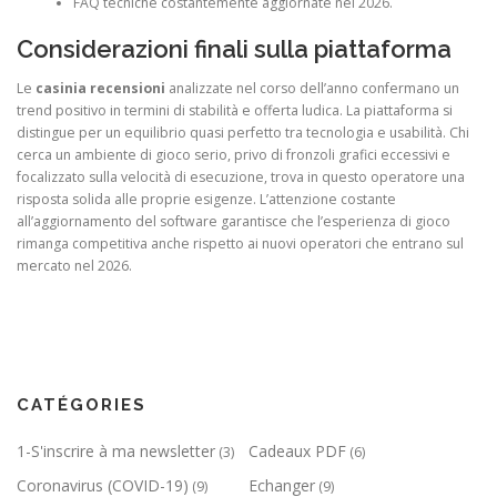
FAQ tecniche costantemente aggiornate nel 2026.
Considerazioni finali sulla piattaforma
Le
casinia recensioni
analizzate nel corso dell’anno confermano un
trend positivo in termini di stabilità e offerta ludica. La piattaforma si
distingue per un equilibrio quasi perfetto tra tecnologia e usabilità. Chi
cerca un ambiente di gioco serio, privo di fronzoli grafici eccessivi e
focalizzato sulla velocità di esecuzione, trova in questo operatore una
risposta solida alle proprie esigenze. L’attenzione costante
all’aggiornamento del software garantisce che l’esperienza di gioco
rimanga competitiva anche rispetto ai nuovi operatori che entrano sul
mercato nel 2026.
CATÉGORIES
1-S'inscrire à ma newsletter
Cadeaux PDF
(3)
(6)
Coronavirus (COVID-19)
Echanger
(9)
(9)