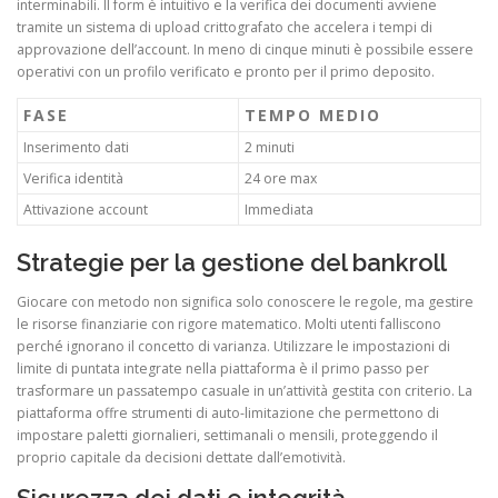
interminabili. Il form è intuitivo e la verifica dei documenti avviene
tramite un sistema di upload crittografato che accelera i tempi di
approvazione dell’account. In meno di cinque minuti è possibile essere
operativi con un profilo verificato e pronto per il primo deposito.
FASE
TEMPO MEDIO
Inserimento dati
2 minuti
Verifica identità
24 ore max
Attivazione account
Immediata
Strategie per la gestione del bankroll
Giocare con metodo non significa solo conoscere le regole, ma gestire
le risorse finanziarie con rigore matematico. Molti utenti falliscono
perché ignorano il concetto di varianza. Utilizzare le impostazioni di
limite di puntata integrate nella piattaforma è il primo passo per
trasformare un passatempo casuale in un’attività gestita con criterio. La
piattaforma offre strumenti di auto-limitazione che permettono di
impostare paletti giornalieri, settimanali o mensili, proteggendo il
proprio capitale da decisioni dettate dall’emotività.
Sicurezza dei dati e integrità